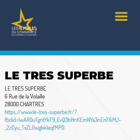
LE TRES SUPERBE
LE TRES SUPERBE
6 Rue de la Volaille
28000 CHARTRES
https://www.le-tres-superbe.fr/?
fbclid=IwAR0uFgntYkF9_EvQ3bHnKEmNYa3nEnTXiMJ-
_2cCyu_TxZL0wgbkIeqfMP0