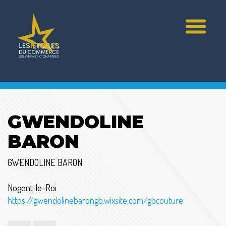
GWENDOLINE
BARON
GWENDOLINE BARON
Nogent-le-Roi
https://gwendolinebarongb.wixsite.com/gbcouture