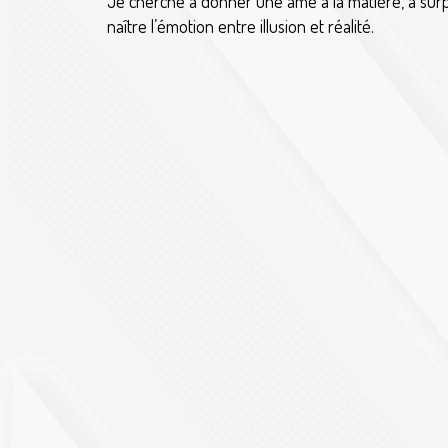
Je cherche à donner une âme à la matière, à surp
naître l’émotion entre illusion et réalité.